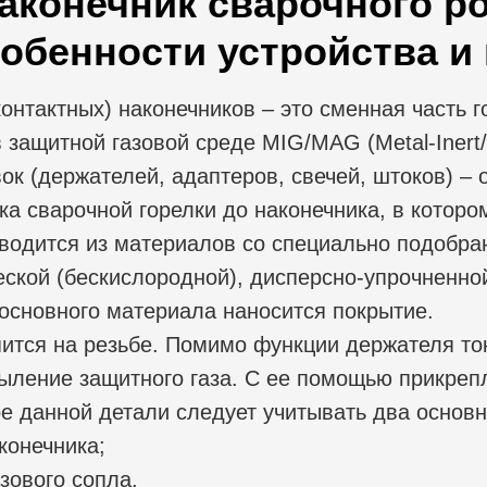
наконечник
сварочного р
собенности устройства и
онтактных) наконечников – это сменная часть г
 защитной газовой среде MIG/MAG (Metal-Inert
ок (держателей, адаптеров, свечей, штоков) –
ака сварочной горелки до наконечника, в которо
зводится из материалов со специально подобра
еской (бескислородной), дисперсно-упрочненно
основного материала наносится покрытие.
пится на резьбе. Помимо функции держателя т
ыление защитного газа. С ее помощью прикрепл
ре данной детали следует учитывать два основ
конечника;
зового сопла.