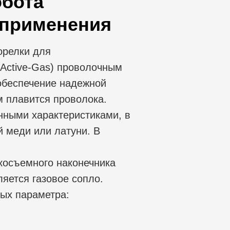
обота
 применения
орелки для
/Active-Gas) проволочным
 обеспечение надежной
м плавится проволока.
нными характеристиками, в
й меди или латуни. В
окосъемного наконечника
яется газовое сопло.
ных параметра: