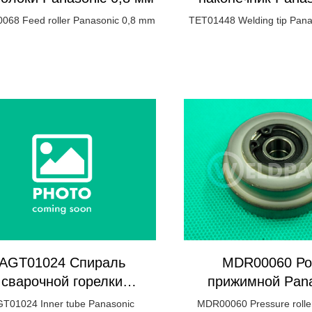
типа Ø1,4мм/
68 Feed roller Panasonic 0,8 mm
TET01448 Welding tip Pana
Ø1,4mm/L45m
AGT01024 Спираль
MDR00060 Ро
сварочной горелки
прижимной Pana
Panasonic
T01024 Inner tube Panasonic
MDR00060 Pressure rolle