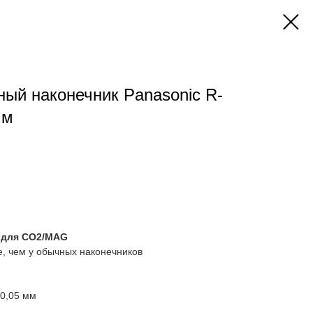
ый наконечник Panasonic R-
мм
п для CO2/MAG
е, чем у обычных наконечников
0,05 мм