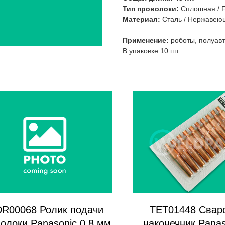
Тип проволоки:
Сплошная / 
Материал:
Сталь / Нержавею
Применение:
роботы, полуав
В упаковке 10 шт.
R00068 Ролик подачи
TET01448 Свар
олоки Panasonic 0,8 мм
наконечник Panas