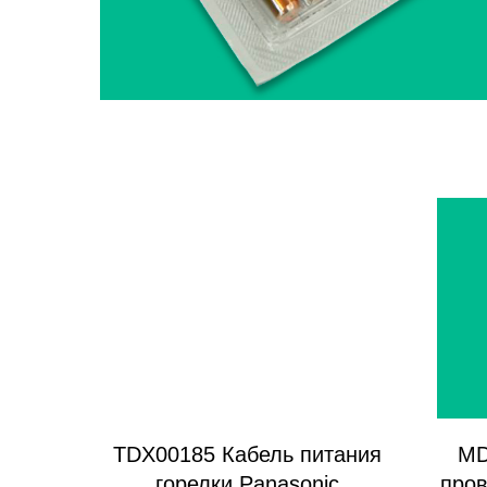
TDX00185 Кабель питания
MD
горелки Panasonic
пров