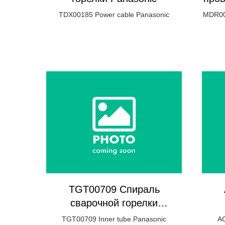
TDX00185 Power cable Panasonic
MDR000
TGT00709 Спираль
сварочной горелки
Panasonic
TGT00709 Inner tube Panasonic
AG