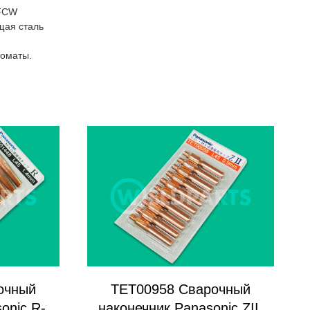
FCW
щая сталь
томаты.
очный
TET00958 Сварочный
onic R-
наконечник Panasonic ZII-