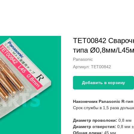
TET00842 Сварочн
типа Ø0,8мм/L45
Panasonic
Артикул:
TET00842
Добавить в корзину
Наконечник Panasonic R-ти
Срок службы в 1,5 раза дольш
Диаметр проволоки:
0,8 мм
Диаметр отверстия:
0,8 мм ±
Общая длина:
45 мм