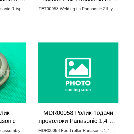
L45мм
типа Ø0,9мм/L45мм
sonic R-type
TET00958 Welding tip Panasonic ZII-type
m
Ø0,9mm/L45mm
лик
MDR00058 Ролик подачи
sonic
проволоки Panasonic 1,4 мм
- 1,6 мм
r assembly
MDR00058 Feed roller Panasonic 1,4 mm