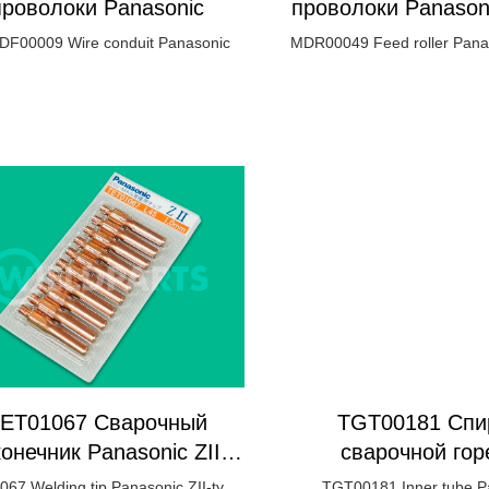
проволоки Panasonic
проволоки Panason
- 0,9 мм
F00009 Wire conduit Panasonic
MDR00049 Feed roller Pana
- 0,9 mm
ET01067 Сварочный
TGT00181 Спи
онечник Panasonic ZII-
сварочной гор
типа Ø1,0мм/L45мм
Panasonic
67 Welding tip Panasonic ZII-type
TGT00181 Inner tube P