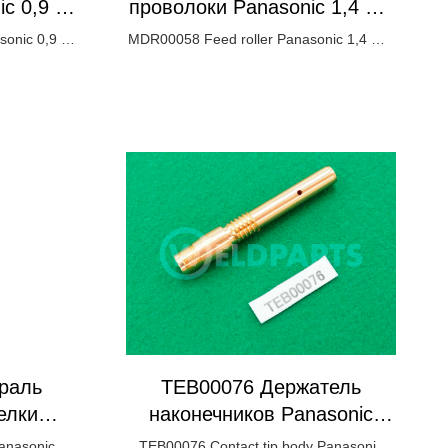
ic 0,9 мм
проволоки Panasonic 1,4 мм
- 1,6 мм
sonic 0,9 mm
MDR00058 Feed roller Panasonic 1,4 mm
- 1,6 mm
раль
TEB00076 Держатель
елки
наконечников Panasonic
CO2/MAG для 350А
anasonic
TEB00076 Contact tip body Panasonic