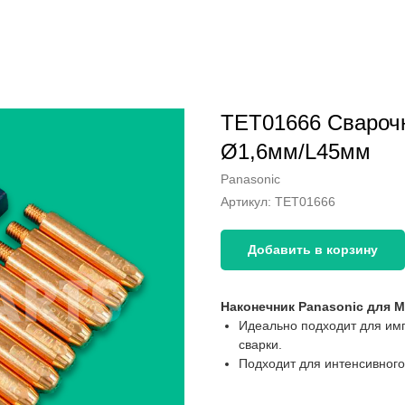
TET01666 Cварочн
Ø1,6мм/L45мм
Panasonic
Артикул:
TET01666
Добавить в корзину
Наконечник Panasonic для 
Идеально подходит для имп
сварки.
Подходит для интенсивного