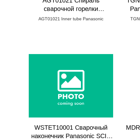
AGT01021 Спираль
TGN
сварочной горелки
Pa
Panasonic
AGT01021 Inner tube Panasonic
TGN0
WSTET10001 Сварочный
MDR0
наконечник Panasonic SCII-