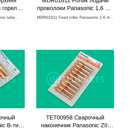
рхняя
MDR01611 Ролик подачи
 горелки
проволоки Panasonic 1,6 мм
- 1,6 мм
er tube
MDR01611 Feed roller Panasonic 1,6 mm
- 1,6 mm
очный
TET00958 Сварочный
ic B-типа
наконечник Panasonic ZII-