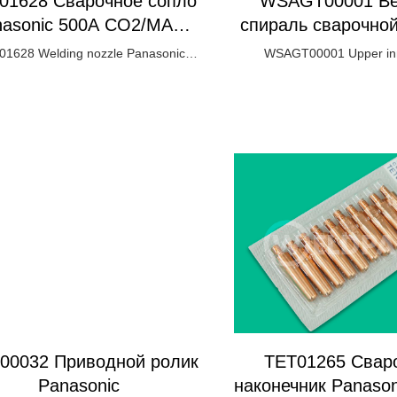
01628 Сварочное сопло
WSAGT00001 Ве
nasonic 500А CO2/MAG
спираль сварочной
коническое
Panasonic
1628 Welding nozzle Panasonic
WSAGT00001 Upper inn
500А CO2/MAG conical
Panasonic
0032 Приводной ролик
TET01265 Cвар
Panasonic
наконечник Panason