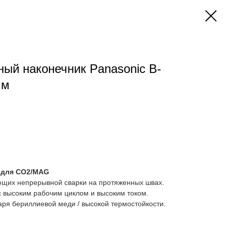
ый наконечник Panasonic B-
мм
п для CO2/MAG
ующих непрерывной сварки на протяженных швах.
с высоким рабочим циклом и высоким током.
аря бериллиевой меди / высокой термостойкости.