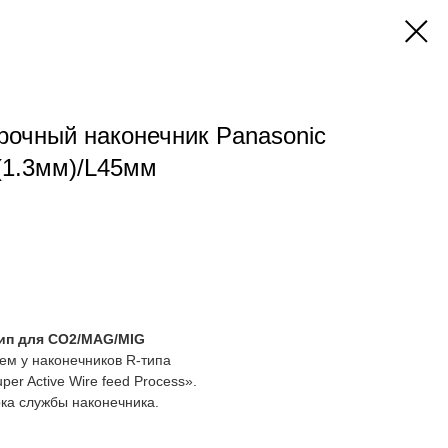
очный наконечник Panasonic
(1.3мм)/L45мм
тип для CO2/MAG/MIG
чем у наконечников R-типа
er Active Wire feed Process».
ка службы наконечника.